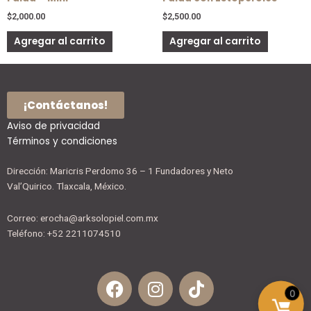
la
la
página
página
$
2,000.00
$
2,500.00
de
de
Agregar al carrito
Agregar al carrito
producto
producto
¡Contáctanos!
Aviso de privacidad
Términos y condiciones
Dirección: Maricris Perdomo 36 – 1 Fundadores y Neto
Val’Quirico. Tlaxcala, México.
Correo: erocha@arksolopiel.com.mx
Teléfono: +52 2211074510
F
I
T
a
n
i
0