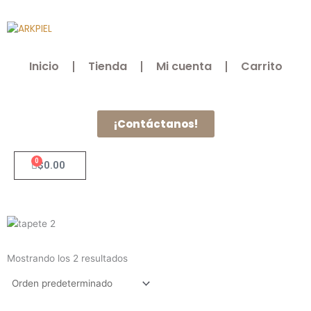
Ir
al
contenido
Inicio
Tienda
Mi cuenta
Carrito
¡Contáctanos!
0
Cart
$
0.00
Mostrando los 2 resultados