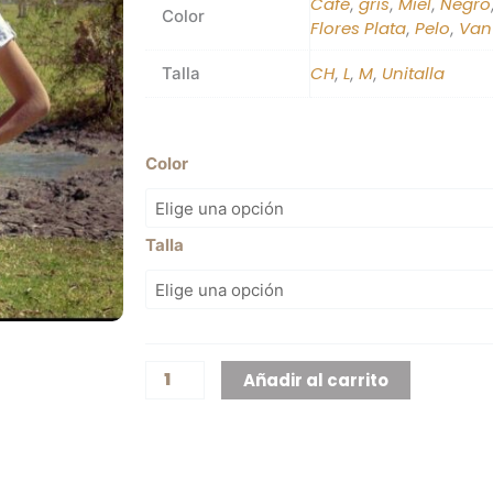
Café
gris
Miel
Negro
,
,
,
Color
Flores Plata
Pelo
Van
,
,
CH
L
M
Unitalla
Talla
,
,
,
Vaquero
Color
cantidad
Talla
Añadir al carrito