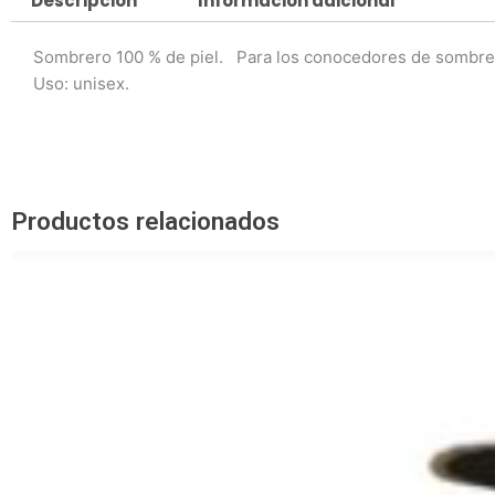
Descripción
Información adicional
Sombrero 100 % de piel. Para los conocedores de sombrer
Uso: unisex.
Productos relacionados
Este
producto
tiene
múltiples
variantes.
Las
opciones
se
pueden