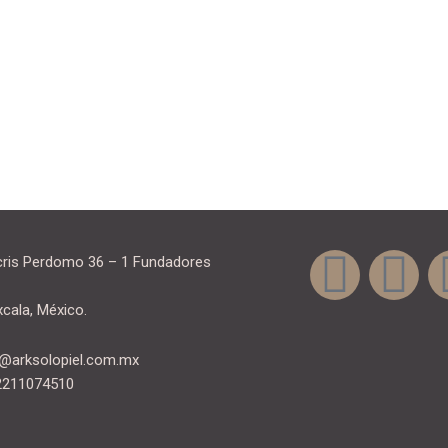
F
I
icris Perdomo 36 – 1 Fundadores
a
n
xcala, México.
c
s
a@arksolopiel.com.mx
 2211074510
e
t