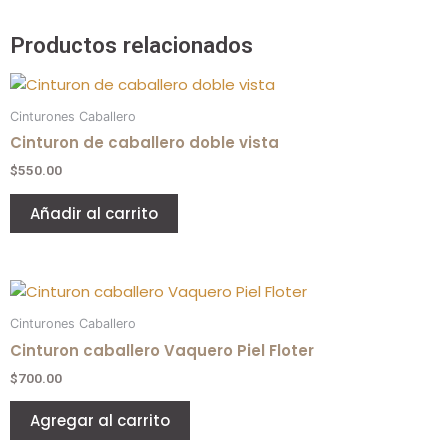
Productos relacionados
Cinturones Caballero
Cinturon de caballero doble vista
$
550.00
Añadir al carrito
Este
producto
Cinturones Caballero
tiene
Cinturon caballero Vaquero Piel Floter
múltiples
$
700.00
variantes.
Las
Agregar al carrito
opciones