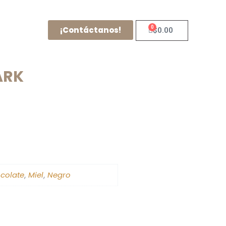
0
¡Contáctanos!
Cart
$
0.00
ARK
colate
Miel
Negro
,
,