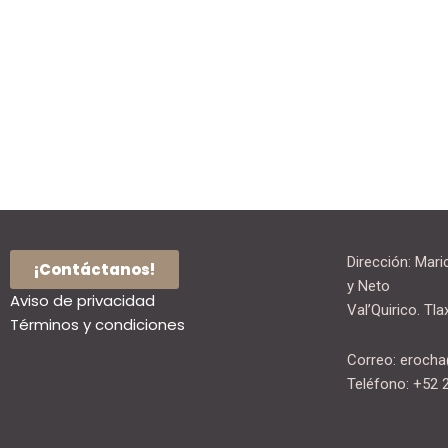
se
pueden
elegir
en
la
página
de
producto
Dirección: Mar
¡Contáctanos!
y Neto
Aviso de privacidad
Val’Quirico. Tla
Términos y condiciones
Correo: eroch
Teléfono: +52