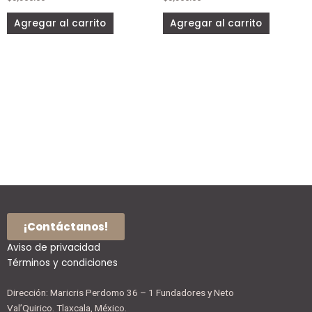
variantes.
variantes
de
de
Las
Las
Agregar al carrito
Agregar al carrito
producto
producto
opciones
opciones
se
se
pueden
pueden
elegir
elegir
en
en
la
la
página
página
de
de
producto
producto
¡Contáctanos!
Aviso de privacidad
Términos y condiciones
Dirección: Maricris Perdomo 36 – 1 Fundadores y Neto
Val’Quirico. Tlaxcala, México.