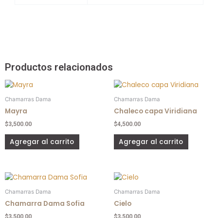
Productos relacionados
Este
Este
producto
producto
Chamarras Dama
Chamarras Dama
tiene
tiene
Mayra
Chaleco capa Viridiana
múltiples
múltiples
$
3,500.00
$
4,500.00
variantes.
variantes
Las
Las
Agregar al carrito
Agregar al carrito
opciones
opciones
se
se
pueden
pueden
Este
Este
elegir
elegir
producto
producto
en
en
Chamarras Dama
Chamarras Dama
tiene
tiene
la
la
Chamarra Dama Sofia
Cielo
múltiples
múltiples
página
página
$
3,500.00
$
3,500.00