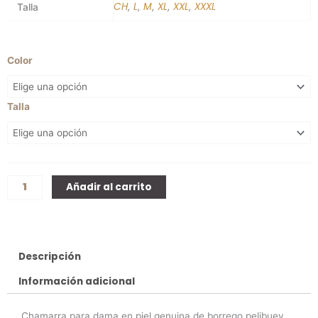
CH
L
M
XL
XXL
XXXL
,
,
,
,
,
Talla
Kansas
Color
cantidad
Talla
Añadir al carrito
Descripción
Información adicional
Chamarra para dama en piel genuina de borrego pelibuey ,